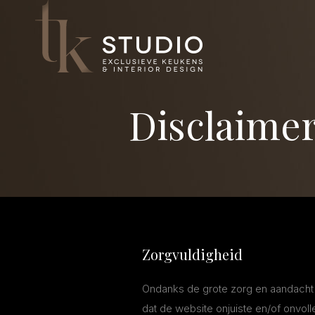
Disclaime
Zorgvuldigheid
Ondanks de grote zorg en aandacht 
dat de website onjuiste en/of onvoll