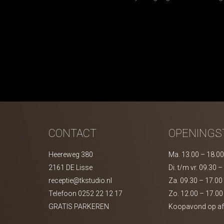
CONTACT
OPENINGS
Heereweg 380
Ma. 13.00 – 18.00
2161 DE Lisse
Di. t/m vr. 09.30 
receptie@tkstudio.nl
Za. 09.30 – 17.00
Telefoon
0252 22 12 17
Zo. 12.00 – 17.00
GRATIS PARKEREN
Koopavond op af