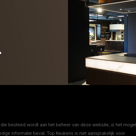
r
die besteed wordt aan het beheer van deze website, is het mogel
edige informatie bevat. Top Keukens is niet aansprakelijk voor