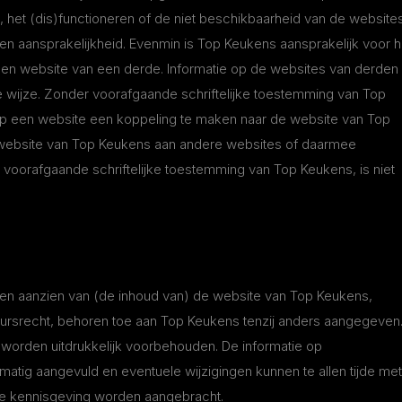
, het (dis)functioneren of de niet beschikbaarheid van de website
n aansprakelijkheid. Evenmin is Top Keukens aansprakelijk voor h
 een website van een derde. Informatie op de websites van derden
wijze. Zonder voorafgaande schriftelijke toestemming van Top
op een website een koppeling te maken naar de website van Top
website van Top Keukens aan andere websites of daarmee
der voorafgaande schriftelijke toestemming van Top Keukens, is niet
ten aanzien van (de inhoud van) de website van Top Keukens,
rsrecht, behoren toe aan Top Keukens tenzij anders aangegeven
 worden uitdrukkelijk voorbehouden. De informatie op
atig aangevuld en eventuele wijzigingen kunnen te allen tijde met
ge kennisgeving worden aangebracht.